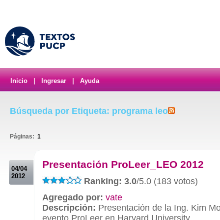
Inicio
|
Ingresar
|
Ayuda
Búsqueda por Etiqueta: programa leo
Páginas:
1
.
Presentación ProLeer_LEO 2012
04/04
2012
Ranking: 3.0
/5.0 (183 votos)
Agregado por:
vate
Descripción:
Presentación de la Ing. Kim Mo
evento ProLeer en Harvard University.