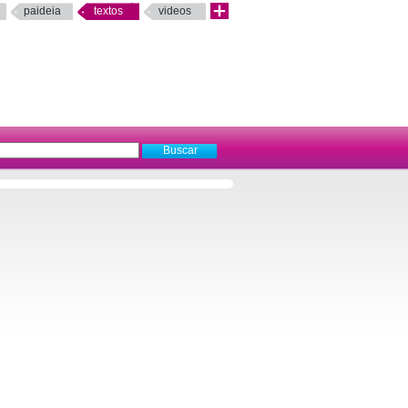
paideia
textos
videos