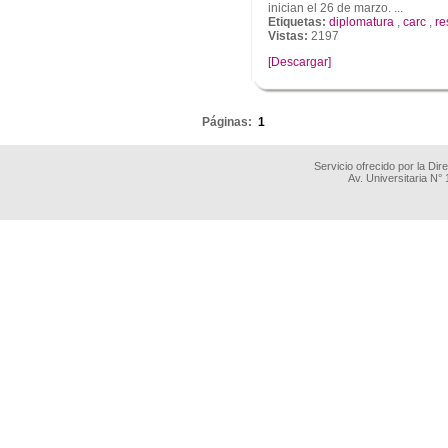
inician el 26 de marzo. ...
Etiquetas:
diplomatura
,
carc
,
re
Vistas:
2197
[Descargar]
.
Páginas:
1
Servicio ofrecido por la Di
Av. Universitaria N°