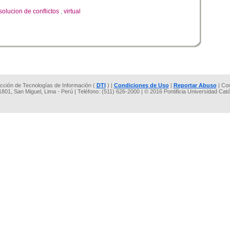
solucion de conflictos
,
virtual
rección de Tecnologías de Información (
DTI
) |
Condiciones de Uso
|
Reportar Abuso
| Co
 1801, San Miguel, Lima - Perú | Teléfono: (511) 626-2000 | © 2016 Pontificia Universidad Cat