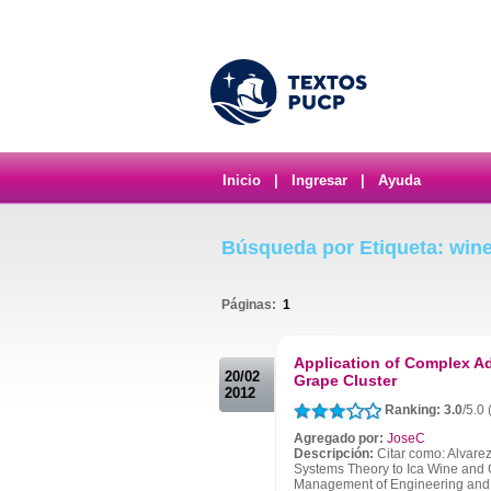
Inicio
|
Ingresar
|
Ayuda
Búsqueda por Etiqueta: win
Páginas:
1
.
Application of Complex A
20/02
Grape Cluster
2012
Ranking: 3.0
/5.0
Agregado por:
JoseC
Descripción:
Citar como: Alvarez
Systems Theory to Ica Wine and G
Management of Engineering and 