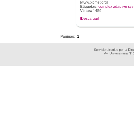
[www.picmet.org]
Etiquetas:
complex adaptive sys
Vistas:
1459
[Descargar]
.
Páginas:
1
Servicio ofrecido por la Di
Av. Universitaria N°