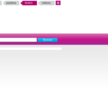
paideia
textos
videos