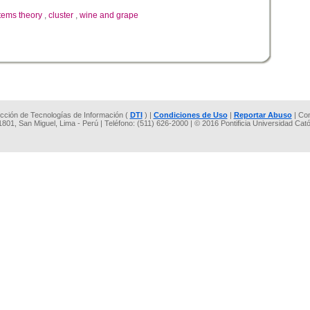
tems theory
,
cluster
,
wine and grape
rección de Tecnologías de Información (
DTI
) |
Condiciones de Uso
|
Reportar Abuso
| Co
 1801, San Miguel, Lima - Perú | Teléfono: (511) 626-2000 | © 2016 Pontificia Universidad Cat