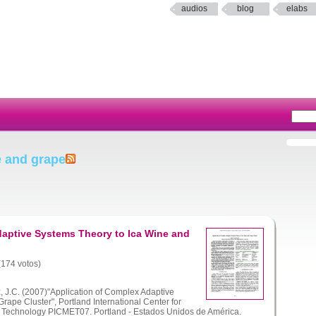
audios
blog
elabs
e and grape
daptive Systems Theory to Ica Wine and
 (174 votos)
, J.C. (2007)"Application of Complex Adaptive
rape Cluster", Portland International Center for
Technology PICMET07. Portland - Estados Unidos de América.