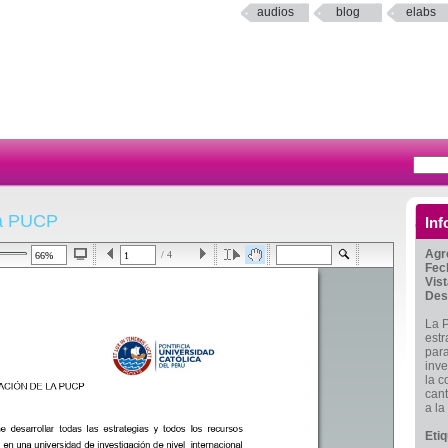
audios
blog
elabs
 la PUCP
Inf
Agr
/ 4
Fec
Vis
Des
La P
estr
para
inve
la c
cant
a la
Eti