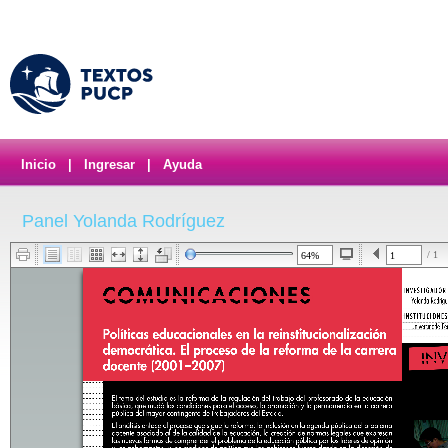
Inicio
|
Ingresar
|
Ayuda
Panel Yolanda Rodríguez
/ 1