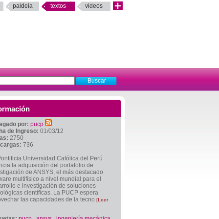
paideia
textos
videos
ormación
egado por:
pucp
ha de Ingreso:
01/03/12
tas:
2750
cargas:
736
ontificia Universidad Católica del Perú
cia la adquisición del portafolio de
estigación de ANSYS, el más destacado
ware multifísico a nivel mundial para el
rrollo e investigación de soluciones
ológicas científicas. La PUCP espera
ovechar las capacidades de la tecno
[Leer
quetas:
pucp
,
ansys
,
ingeniería mecánica