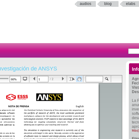
audios
blog
elabs
investigación de ANSYS
Inf
Agr
/ 2
Fec
Vis
Des
La P
anun
inv
soft
desa
tecn
apr
Más]
Eti