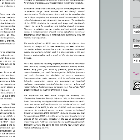
Cód
Dir
Cód
Twe