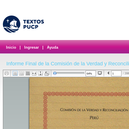
Inicio
|
Ingresar
|
Ayuda
Informe Final de la Comisión de la Verdad y Reconcil
/ 208