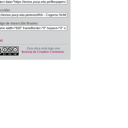
ección:
igo de inserción Iframe:
et
Esta obra está bajo una
licencia de Creative Commons
.