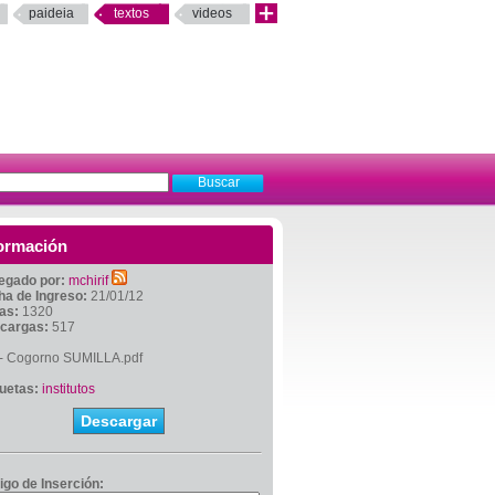
paideia
textos
videos
ormación
egado por:
mchirif
ha de Ingreso:
21/01/12
tas:
1320
cargas:
517
 - Cogorno SUMILLA.pdf
quetas:
institutos
Descargar
igo de Inserción: