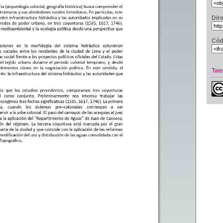
Dir
Cód
Twe