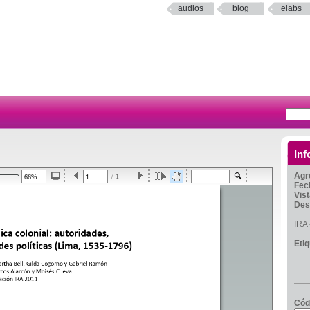
audios
blog
elabs
Inf
Agr
/ 1
Fec
Vis
Des
IRA
Eti
Cód