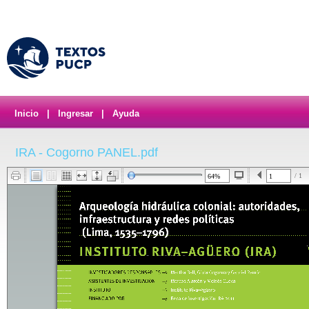
Inicio
|
Ingresar
|
Ayuda
IRA - Cogorno PANEL.pdf
/ 1