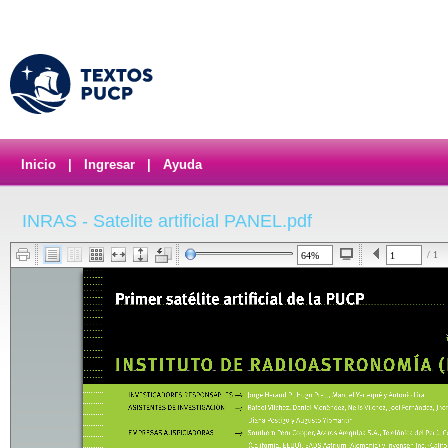
Inicio
|
Ingresar
|
Ayuda
INRAS - Satelite artificial PANEL.pdf
/ 1