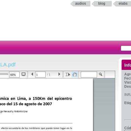
audios
blog
elabs
LA.pdf
Inf
Agr
/ 1
Fec
Vis
Des
INR
Eti
Cód