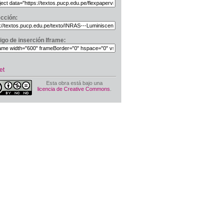
ección:
igo de inserción Iframe:
et
Esta obra está bajo una
licencia de Creative Commons
.