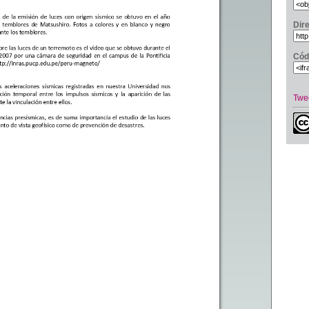
Dir
Cód
Twe