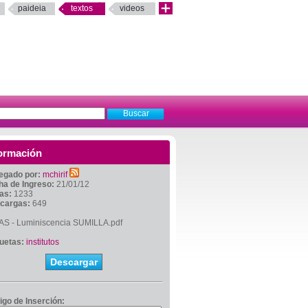
paideia
textos
videos
ormación
egado por:
mchirif
ha de Ingreso:
21/01/12
tas:
1233
cargas:
649
AS - Luminiscencia SUMILLA.pdf
quetas:
institutos
Descargar
igo de Inserción: