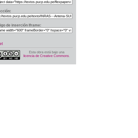
ección:
igo de inserción Iframe:
et
Esta obra está bajo una
licencia de Creative Commons
.