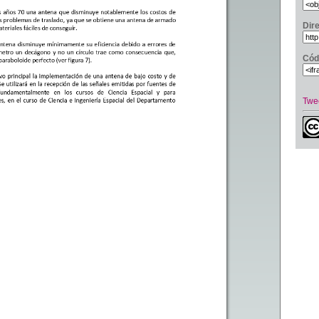
Dir
Cód
Twe