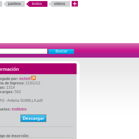
paideia
textos
videos
ormación
egado por:
mchirif
ha de Ingreso:
21/01/12
tas:
1314
cargas:
562
AS - Antena SUMILLA.pdf
quetas:
institutos
Descargar
igo de Inserción: