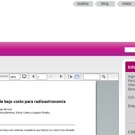
audios
blog
elabs
Inf
Agr
/ 1
Fec
Vis
Des
INR
Eti
Cód