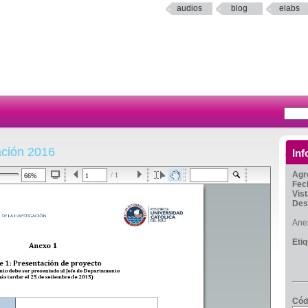
audios
blog
elabs
ación 2016
Inf
Agr
/ 1
Fec
Vis
Des
Anex
Eti
Cód