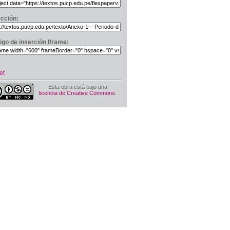
ección:
igo de inserción Iframe:
et
Esta obra está bajo una
licencia de Creative Commons
.