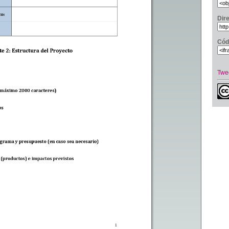
Dir
Cód
Twe