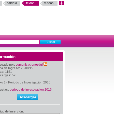
paideia
textos
videos
ormación
egado por:
comunicacionesdgi
ha de Ingreso:
23/08/15
tas:
1151
cargas:
595
o 1 - Periodo de Investigación 2016
quetas:
periodo de investigación 2016
Descargar
igo de Inserción: