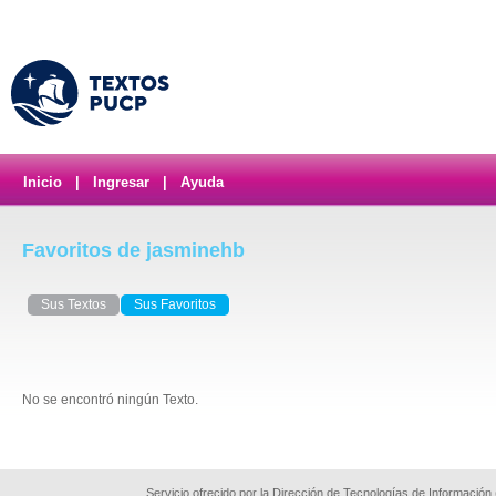
Inicio
|
Ingresar
|
Ayuda
Favoritos de jasminehb
Sus Textos
Sus Favoritos
No se encontró ningún Texto.
Servicio ofrecido por la Dirección de Tecnologías de Información