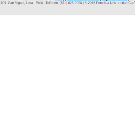
 1801, San Miguel, Lima - Perú | Teléfono: (511) 626-2000 | © 2016 Pontificia Universidad Cat