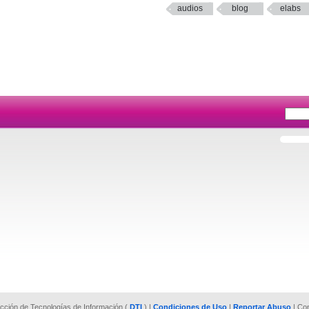
audios
blog
elabs
rección de Tecnologías de Información (
DTI
) |
Condiciones de Uso
|
Reportar Abuso
| Co