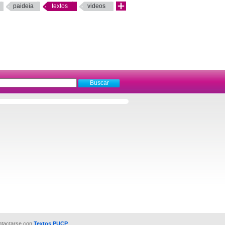
paideia
textos
videos
ntactarse con
Textos PUCP