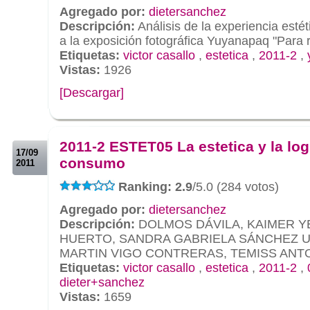
Agregado por:
dietersanchez
Descripción:
Análisis de la experiencia estét
a la exposición fotográfica Yuyanapaq "Para 
Etiquetas:
victor casallo
,
estetica
,
2011-2
,
Vistas:
1926
[Descargar]
.
.
2011-2 ESTET05 La estetica y la log
17/09
consumo
2011
Ranking: 2.9
/5.0 (284 votos)
Agregado por:
dietersanchez
Descripción:
DOLMOS DÁVILA, KAIMER Y
HUERTO, SANDRA GABRIELA SÁNCHEZ U
MARTIN VIGO CONTRERAS, TEMISS ANT
Etiquetas:
victor casallo
,
estetica
,
2011-2
,
dieter+sanchez
Vistas:
1659