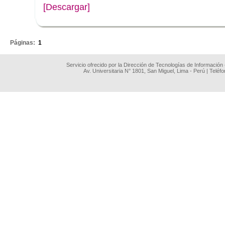
[Descargar]
.
Páginas:
1
Servicio ofrecido por la Dirección de Tecnologías de Información
Av. Universitaria N° 1801, San Miguel, Lima - Perú | Teléf