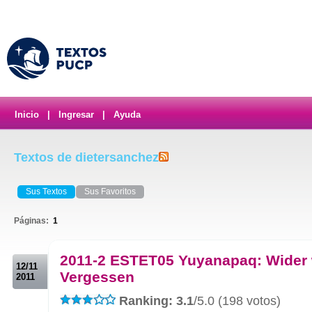
Inicio
|
Ingresar
|
Ayuda
Textos de dietersanchez
Sus Textos
Sus Favoritos
Páginas:
1
.
2011-2 ESTET05 Yuyanapaq: Wider
12/11
Vergessen
2011
Ranking: 3.1
/5.0 (198 votos)