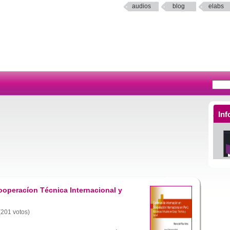
audios
blog
elabs
Inf
Cooperacíon Técnica Internacional y
 (201 votos)