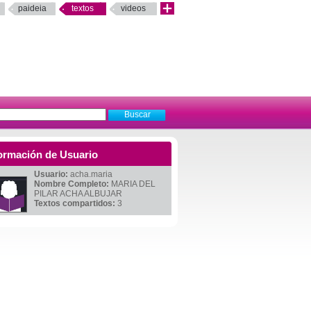
paideia
textos
videos
ormación de Usuario
Usuario:
acha.maria
Nombre Completo:
MARIA DEL
PILAR ACHA ALBUJAR
Textos compartidos:
3