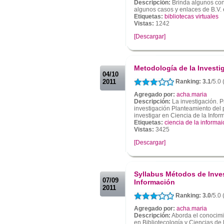
Descripción:
Brinda algunos con
algunos casos y enlaces de B.V. 
Etiquetas:
bibliotecas virtuales
Vistas:
1242
[Descargar]
.
.
Metodología de la Investi
04/10
2011
Ranking: 3.1
/5.0
Agregado por:
acha.maria
Descripción:
La investigación. P
investigación Planteamiento del
investigar en Ciencia de la Infor
Etiquetas:
ciencia de la informai
Vistas:
3425
[Descargar]
.
.
Syllabus Métodos de Inves
07/09
Información
2011
Ranking: 3.0
/5.0
Agregado por:
acha.maria
Descripción:
Aborda el conocimie
en Bibliotecología y Ciencias de 