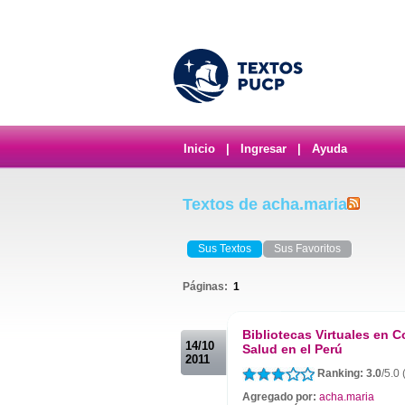
Inicio
|
Ingresar
|
Ayuda
Textos de acha.maria
Sus Textos
Sus Favoritos
Páginas:
1
.
Bibliotecas Virtuales en 
14/10
Salud en el Perú
2011
Ranking: 3.0
/5.0
Agregado por:
acha.maria