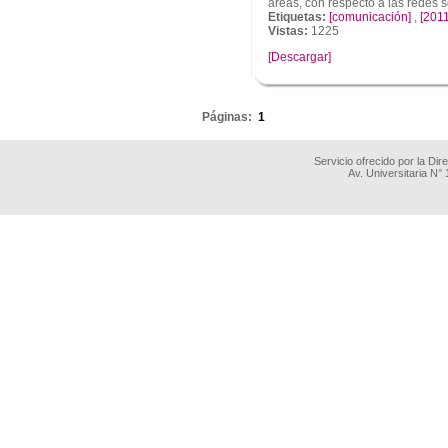
areas, con respecto a las redes s
Etiquetas:
[comunicación]
,
[2011
Vistas:
1225
[Descargar]
.
Páginas:
1
Servicio ofrecido por la Di
Av. Universitaria N°