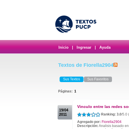
Inicio
|
Ingresar
|
Ayuda
Textos de Fiorella2904
Sus Textos
Sus Favoritos
Páginas:
1
.
Vinculo entre las redes so
19/04
2011
Ranking: 3.0
/5.0
Agregado por:
Fiorella2904
Descripción:
Analisis basado en 