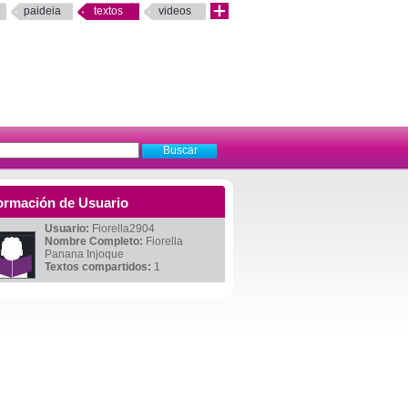
paideia
textos
videos
ormación de Usuario
Usuario:
Fiorella2904
Nombre Completo:
Fiorella
Panana Injoque
Textos compartidos:
1