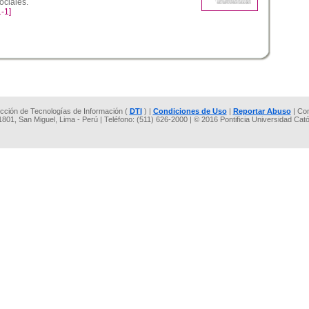
ociales.
-1]
rección de Tecnologías de Información (
DTI
) |
Condiciones de Uso
|
Reportar Abuso
| Co
 1801, San Miguel, Lima - Perú | Teléfono: (511) 626-2000 | © 2016 Pontificia Universidad Cat