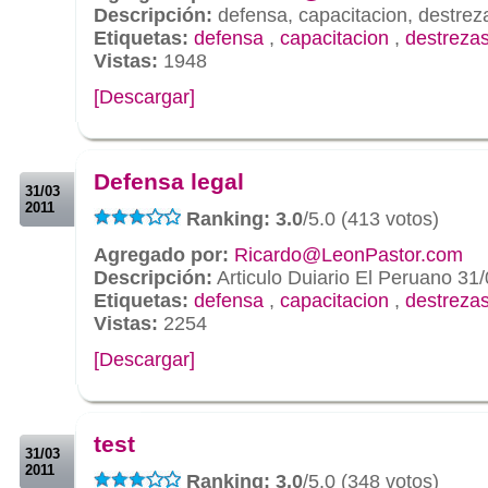
Descripción:
defensa, capacitacion, destrez
Etiquetas:
defensa
,
capacitacion
,
destrezas
Vistas:
1948
[Descargar]
.
.
Defensa legal
31/03
2011
Ranking: 3.0
/5.0 (413 votos)
Agregado por:
Ricardo@LeonPastor.com
Descripción:
Articulo Duiario El Peruano 31
Etiquetas:
defensa
,
capacitacion
,
destrezas
Vistas:
2254
[Descargar]
.
.
test
31/03
2011
Ranking: 3.0
/5.0 (348 votos)