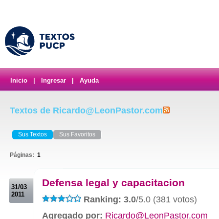
Inicio
|
Ingresar
|
Ayuda
Textos de Ricardo@LeonPastor.com
Sus Textos
Sus Favoritos
Páginas:
1
.
Defensa legal y capacitacion
31/03
2011
Ranking: 3.0
/5.0 (381 votos)
Agregado por:
Ricardo@LeonPastor.com