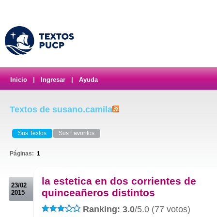
Inicio
|
Ingresar
|
Ayuda
Textos de susano.camila
Sus Textos
Sus Favoritos
Páginas:
1
.
la estetica en dos corrientes de
23/02
quinceañeros distintos
2015
Ranking: 3.0
/5.0 (77 votos)