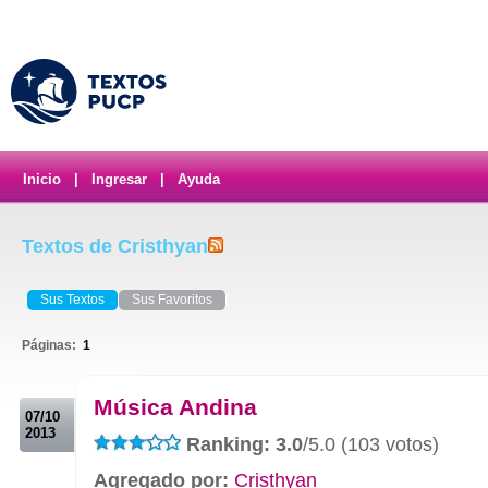
Inicio
|
Ingresar
|
Ayuda
Textos de Cristhyan
Sus Textos
Sus Favoritos
Páginas:
1
.
Música Andina
07/10
2013
Ranking: 3.0
/5.0 (103 votos)
Agregado por:
Cristhyan