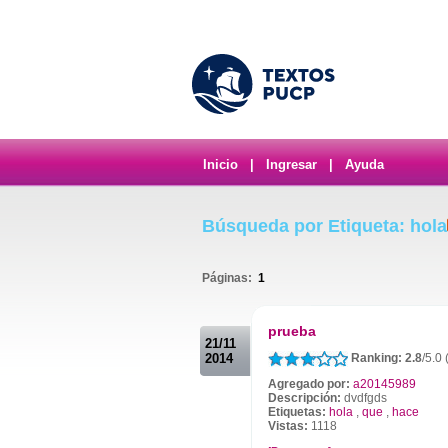
Inicio
|
Ingresar
|
Ayuda
Búsqueda por Etiqueta: hola
Páginas:
1
.
prueba
21/11
2014
Ranking: 2.8
/5.0 
Agregado por:
a20145989
Descripción:
dvdfgds
Etiquetas:
hola
,
que
,
hace
Vistas:
1118