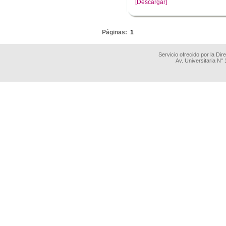
[Descargar]
.
Páginas:
1
Servicio ofrecido por la Di
Av. Universitaria N°