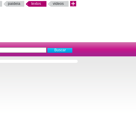
paideia
textos
videos