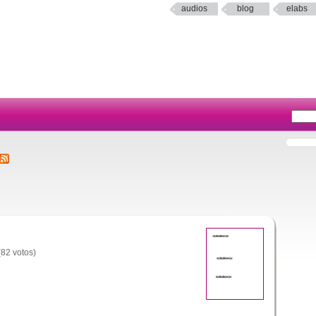
audios
blog
elabs
(82 votos)