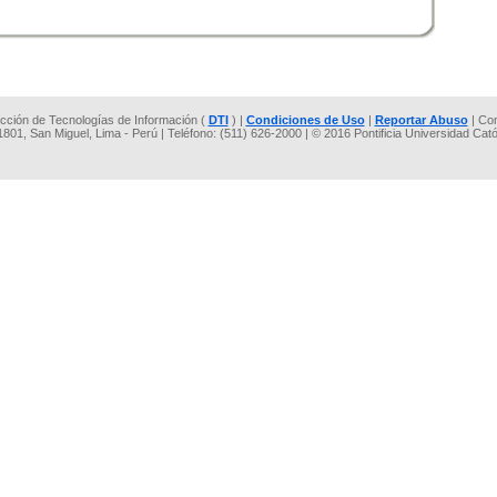
rección de Tecnologías de Información (
DTI
) |
Condiciones de Uso
|
Reportar Abuso
| Co
 1801, San Miguel, Lima - Perú | Teléfono: (511) 626-2000 | © 2016 Pontificia Universidad Cat