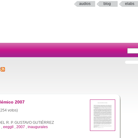
audios
blog
elabs
7
démico 2007
 (254 votos)
L R. P. GUSTAVO GUTIÉRREZ
o
,
eeggll
,
2007
,
inaugurales