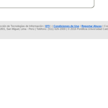
rección de Tecnologías de Información (
DTI
) |
Condiciones de Uso
|
Reportar Abuso
| Co
 1801, San Miguel, Lima - Perú | Teléfono: (511) 626-2000 | © 2016 Pontificia Universidad Cat