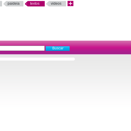
paideia
textos
videos