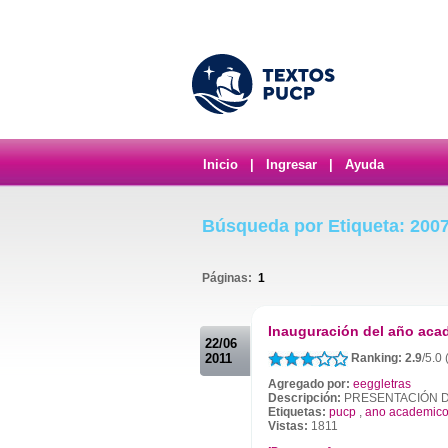
Inicio
|
Ingresar
|
Ayuda
Búsqueda por Etiqueta: 200
Páginas:
1
.
Inauguración del año aca
22/06
2011
Ranking: 2.9
/5.0
Agregado por:
eeggletras
Descripción:
PRESENTACIÓN DE
Etiquetas:
pucp
,
ano academic
Vistas:
1811