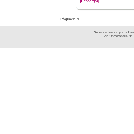
[Descargar]
.
Páginas:
1
Servicio ofrecido por la Di
Av. Universitaria N°