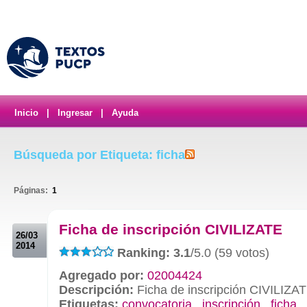
Inicio
|
Ingresar
|
Ayuda
Búsqueda por Etiqueta: ficha
Páginas:
1
.
Ficha de inscripción CIVILIZATE
26/03
2014
Ranking: 3.1
/5.0 (59 votos)
Agregado por:
02004424
Descripción:
Ficha de inscripción CIVILIZA
Etiquetas:
convocatoria
,
inscripción
,
ficha
,