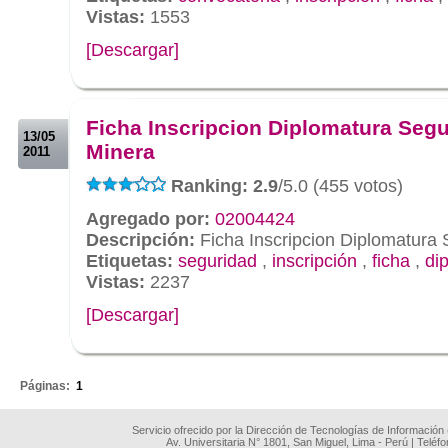
Vistas:
1553
[Descargar]
.
.
Ficha Inscripcion Diplomatura Seg
13/05
Minera
2011
Ranking: 2.9
/5.0 (455 votos)
Agregado por:
02004424
Descripción:
Ficha Inscripcion Diplomatura
Etiquetas:
seguridad
,
inscripción
,
ficha
,
di
Vistas:
2237
[Descargar]
.
Páginas:
1
Servicio ofrecido por la Dirección de Tecnologías de Información
Av. Universitaria N° 1801, San Miguel, Lima - Perú | Teléf