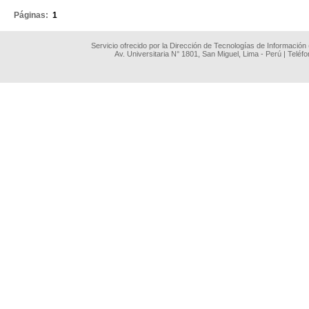
Páginas:
1
Servicio ofrecido por la Dirección de Tecnologías de Información
Av. Universitaria N° 1801, San Miguel, Lima - Perú | Teléf