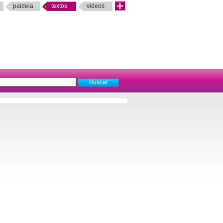
paideia
textos
videos