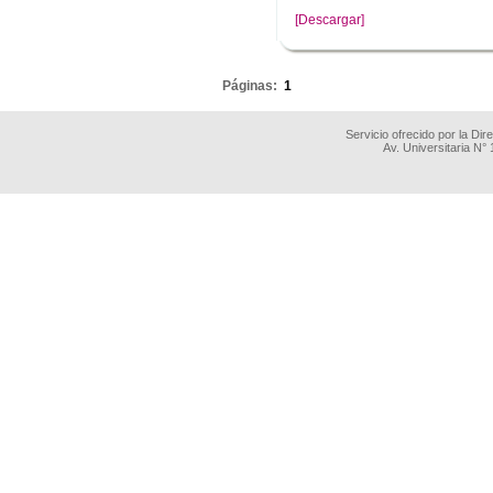
[Descargar]
.
Páginas:
1
Servicio ofrecido por la Di
Av. Universitaria N°