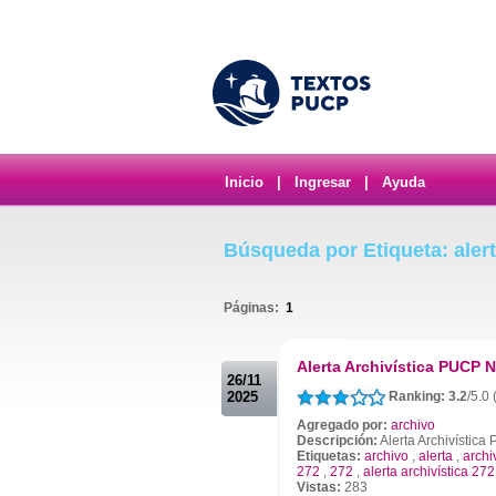
Inicio
|
Ingresar
|
Ayuda
Búsqueda por Etiqueta: alert
Páginas:
1
.
Alerta Archivística PUCP N
26/11
2025
Ranking: 3.2
/5.0 
Agregado por:
archivo
Descripción:
Alerta Archivístic
Etiquetas:
archivo
,
alerta
,
archi
272
,
272
,
alerta archivística 272
Vistas:
283