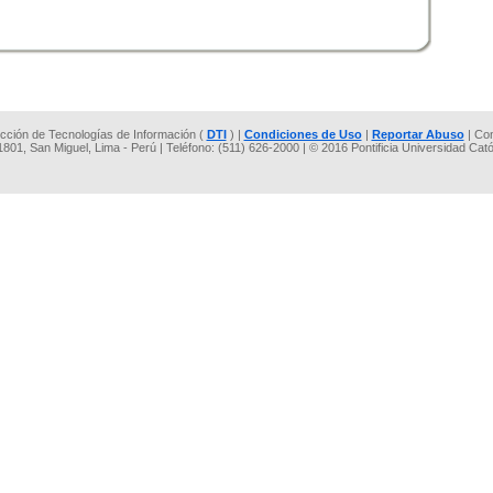
rección de Tecnologías de Información (
DTI
) |
Condiciones de Uso
|
Reportar Abuso
| Co
 1801, San Miguel, Lima - Perú | Teléfono: (511) 626-2000 | © 2016 Pontificia Universidad Cat