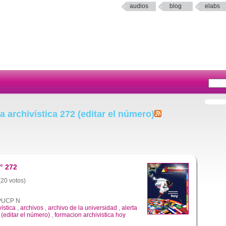
audios
blog
elabs
a archivística 272 (editar el número)
° 272
(20 votos)
a PUCP N
vística
,
archivos
,
archivo de la universidad
,
alerta
 (editar el número)
,
formacion archivistica hoy