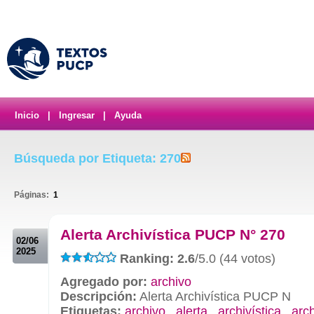
Inicio
|
Ingresar
|
Ayuda
Búsqueda por Etiqueta: 270
Páginas:
1
.
Alerta Archivística PUCP N° 270
02/06
2025
Ranking: 2.6
/5.0 (44 votos)
Agregado por:
archivo
Descripción:
Alerta Archivística PUCP N
Etiquetas:
archivo
,
alerta
,
archivística
,
arc