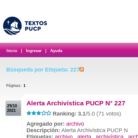
Inicio
|
Ingresar
|
Ayuda
Búsqueda por Etiqueta: 227
Páginas:
1
.
Alerta Archivística PUCP N° 227
29/10
2021
Ranking: 3.1
/5.0 (71 votos)
Agregado por:
archivo
Descripción:
Alerta Archivística PUCP N
Etiquetas:
archivo
,
alerta
,
archivística
,
arc