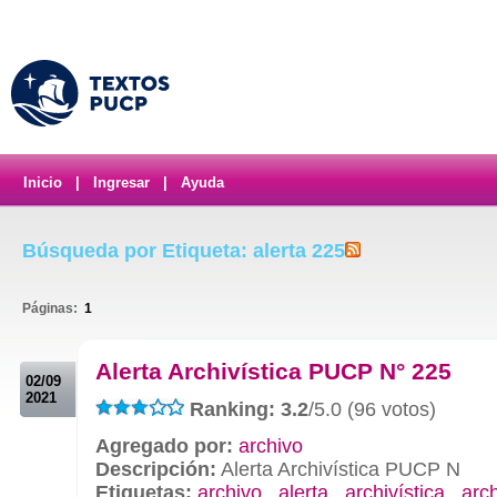
Inicio
|
Ingresar
|
Ayuda
Búsqueda por Etiqueta: alerta 225
Páginas:
1
.
Alerta Archivística PUCP N° 225
02/09
2021
Ranking: 3.2
/5.0 (96 votos)
Agregado por:
archivo
Descripción:
Alerta Archivística PUCP N
Etiquetas:
archivo
,
alerta
,
archivística
,
arc