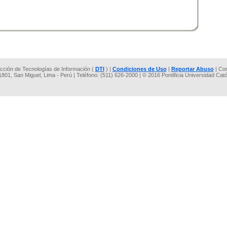
rección de Tecnologías de Información (
DTI
) |
Condiciones de Uso
|
Reportar Abuso
| Co
 1801, San Miguel, Lima - Perú | Teléfono: (511) 626-2000 | © 2016 Pontificia Universidad Cat