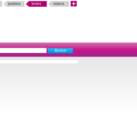
paideia
textos
videos