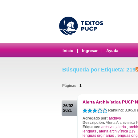
Inicio
|
Ingresar
|
Ayuda
Búsqueda por Etiqueta: 219
Páginas:
1
.
Alerta Archivística PUCP N
26/02
2021
Ranking: 3.0
/5.0 
Agregado por:
archivo
Descripción:
Alerta Archivístic
Etiquetas:
archivo
,
alerta
,
archi
lenguas
,
alerta archivística 219
lenguas orginarias
,
lenguas orig