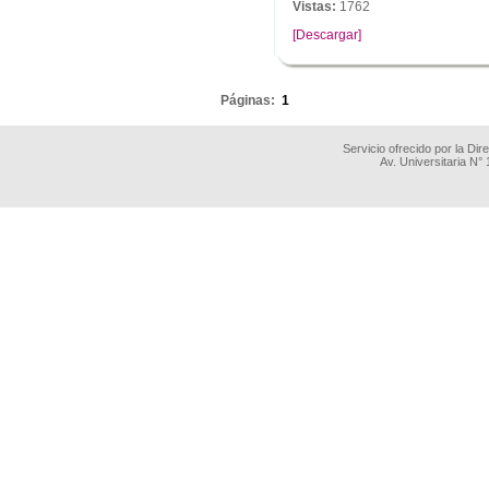
Vistas:
1762
[Descargar]
.
Páginas:
1
Servicio ofrecido por la Di
Av. Universitaria N°