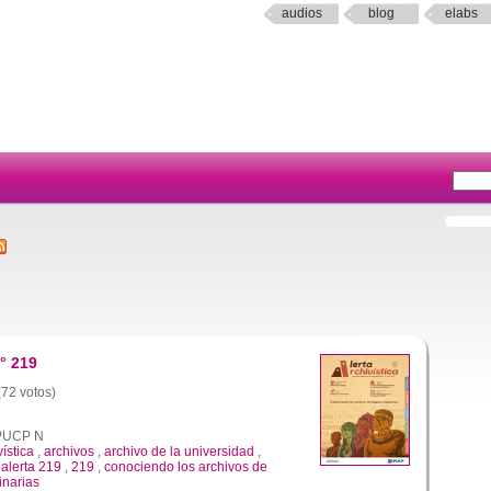
audios
blog
elabs
° 219
(72 votos)
a PUCP N
vística
,
archivos
,
archivo de la universidad
,
,
alerta 219
,
219
,
conociendo los archivos de
inarias