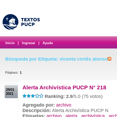
Inicio
|
Ingresar
|
Ayuda
Búsqueda por Etiqueta: vicenta cortés alonso
Páginas:
1
.
Alerta Archivística PUCP N° 218
29/01
2021
Ranking: 2.9
/5.0 (75 votos)
Agregado por:
archivo
Descripción:
Alerta Archivística PUCP N
Etiquetas:
archivo
,
alerta
,
archivística
,
arc