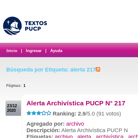
Inicio
|
Ingresar
|
Ayuda
Búsqueda por Etiqueta: alerta 217
Páginas:
1
.
Alerta Archivística PUCP N° 217
23/12
2020
Ranking: 2.9
/5.0 (91 votos)
Agregado por:
archivo
Descripción:
Alerta Archivística PUCP N
Etiquetas:
archivo
,
alerta
,
archivística
,
arc