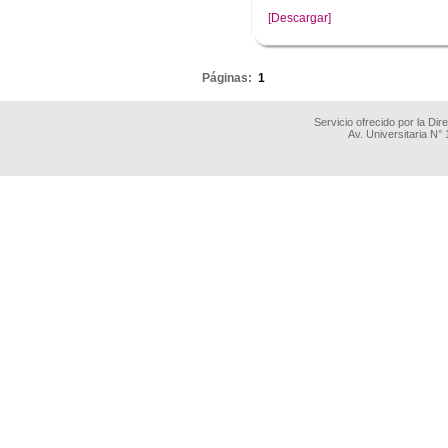
[Descargar]
.
Páginas:
1
Servicio ofrecido por la Di
Av. Universitaria N°