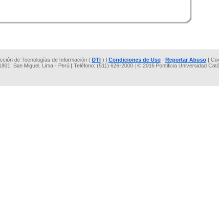
rección de Tecnologías de Información (
DTI
) |
Condiciones de Uso
|
Reportar Abuso
| Co
 1801, San Miguel, Lima - Perú | Teléfono: (511) 626-2000 | © 2016 Pontificia Universidad Cat