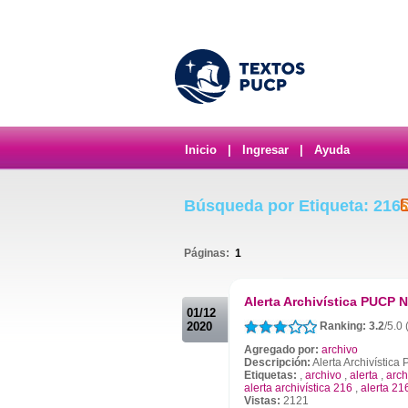
Inicio
|
Ingresar
|
Ayuda
Búsqueda por Etiqueta: 216
Páginas:
1
.
Alerta Archivística PUCP N
01/12
2020
Ranking: 3.2
/5.0 
Agregado por:
archivo
Descripción:
Alerta Archivístic
Etiquetas:
,
archivo
,
alerta
,
arch
alerta archivística 216
,
alerta 21
Vistas:
2121