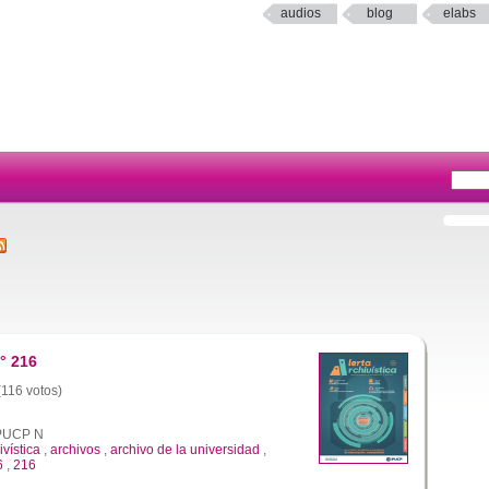
audios
blog
elabs
° 216
(116 votos)
a PUCP N
ivística
,
archivos
,
archivo de la universidad
,
6
,
216