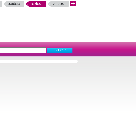
paideia
textos
videos