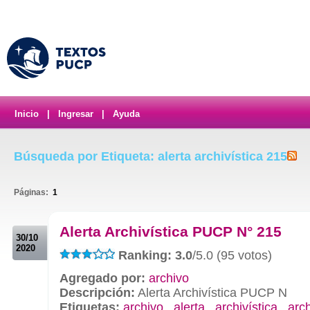
Inicio
|
Ingresar
|
Ayuda
Búsqueda por Etiqueta: alerta archivística 215
Páginas:
1
.
Alerta Archivística PUCP N° 215
30/10
2020
Ranking: 3.0
/5.0 (95 votos)
Agregado por:
archivo
Descripción:
Alerta Archivística PUCP N
Etiquetas:
archivo
,
alerta
,
archivística
,
arc