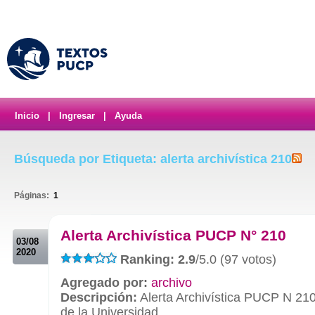
Inicio
|
Ingresar
|
Ayuda
Búsqueda por Etiqueta: alerta archivística 210
Páginas:
1
.
Alerta Archivística PUCP N° 210
03/08
2020
Ranking: 2.9
/5.0 (97 votos)
Agregado por:
archivo
Descripción:
Alerta Archivística PUCP N 210
de la Universidad