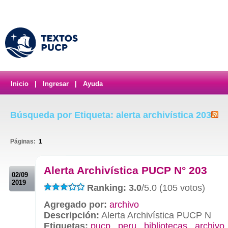
Inicio
|
Ingresar
|
Ayuda
Búsqueda por Etiqueta: alerta archivística 203
Páginas:
1
.
Alerta Archivística PUCP N° 203
02/09
2019
Ranking: 3.0
/5.0 (105 votos)
Agregado por:
archivo
Descripción:
Alerta Archivística PUCP N
Etiquetas:
pucp
,
peru
,
bibliotecas
,
archivo