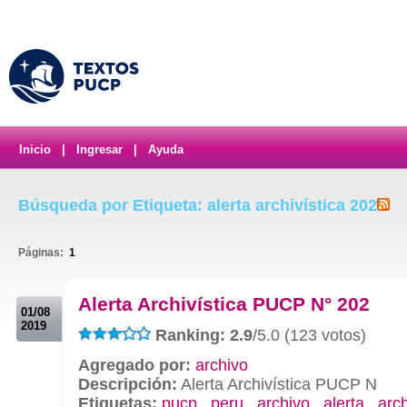
Inicio
|
Ingresar
|
Ayuda
Búsqueda por Etiqueta: alerta archivística 202
Páginas:
1
.
Alerta Archivística PUCP N° 202
01/08
2019
Ranking: 2.9
/5.0 (123 votos)
Agregado por:
archivo
Descripción:
Alerta Archivística PUCP N
Etiquetas:
pucp
,
peru
,
archivo
,
alerta
,
arch