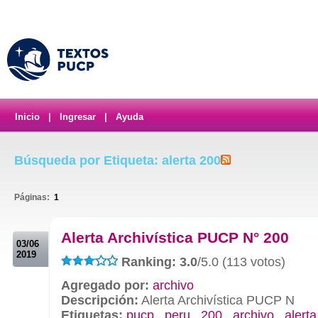
Inicio
|
Ingresar
|
Ayuda
Búsqueda por Etiqueta: alerta 200
Páginas:
1
.
Alerta Archivística PUCP N° 200
03/06
2019
Ranking: 3.0
/5.0 (113 votos)
Agregado por:
archivo
Descripción:
Alerta Archivística PUCP N
Etiquetas:
pucp
,
peru
,
200
,
archivo
,
alerta