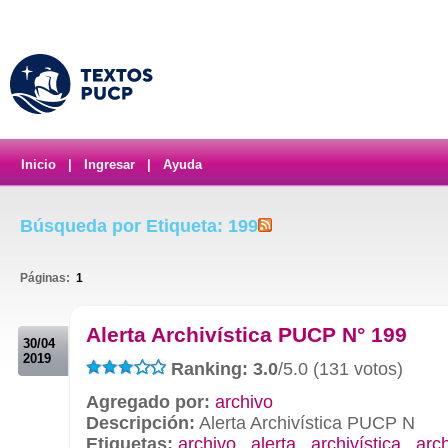
Inicio
|
Ingresar
|
Ayuda
Búsqueda por Etiqueta: 199
Páginas:
1
.
Alerta Archivística PUCP N° 199
30/04
2019
Ranking: 3.0
/5.0 (131 votos)
Agregado por:
archivo
Descripción:
Alerta Archivística PUCP N
Etiquetas:
archivo
,
alerta
,
archivística
,
arc