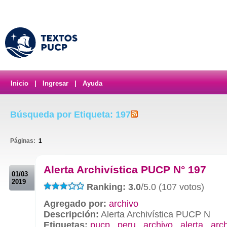
Inicio
|
Ingresar
|
Ayuda
Búsqueda por Etiqueta: 197
Páginas:
1
.
Alerta Archivística PUCP N° 197
01/03
2019
Ranking: 3.0
/5.0 (107 votos)
Agregado por:
archivo
Descripción:
Alerta Archivística PUCP N
Etiquetas:
pucp
,
peru
,
archivo
,
alerta
,
arch