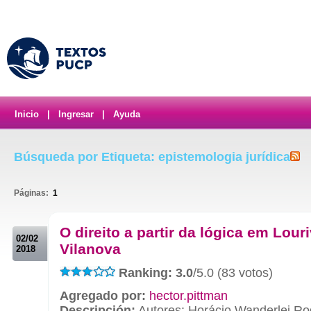
Inicio
|
Ingresar
|
Ayuda
Búsqueda por Etiqueta: epistemologia jurídica
Páginas:
1
.
O direito a partir da lógica em Louri
02/02
Vilanova
2018
Ranking: 3.0
/5.0 (83 votos)
Agregado por:
hector.pittman
Descripción:
Autores: Horácio Wanderlei Ro