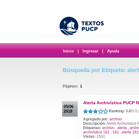
Inicio
|
Ingresar
|
Ayuda
Búsqueda por Etiqueta: alert
Páginas:
1
.
Alerta Archivística PUCP N
05/06
2018
Ranking: 3.0
/5.0 
Agregado por:
archivo
Descripción:
Alerta Archivístic
Etiquetas:
archivo
,
alerta
,
archi
archivística 182
,
182
,
alerta 182
Vistas:
1501