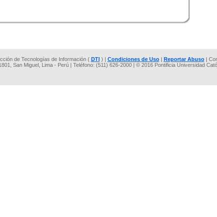
rección de Tecnologías de Información (
DTI
) |
Condiciones de Uso
|
Reportar Abuso
| Co
 1801, San Miguel, Lima - Perú | Teléfono: (511) 626-2000 | © 2016 Pontificia Universidad Cat