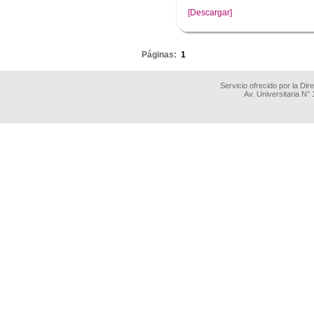
[Descargar]
.
Páginas:
1
Servicio ofrecido por la Di
Av. Universitaria N°