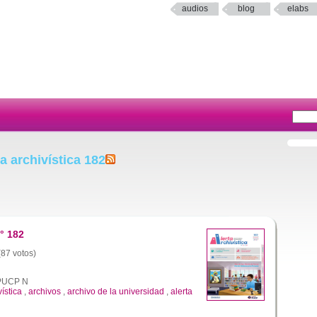
audios
blog
elabs
a archivística 182
° 182
(87 votos)
a PUCP N
vística
,
archivos
,
archivo de la universidad
,
alerta