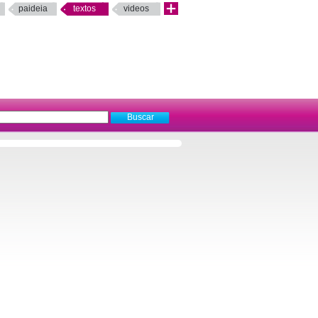
paideia
textos
videos