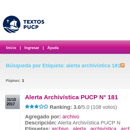
Inicio
|
Ingresar
|
Ayuda
Búsqueda por Etiqueta: alerta archivística 181
Páginas:
1
.
Alerta Archivística PUCP N° 181
31/10
2017
Ranking: 3.0
/5.0 (108 votos)
Agregado por:
archivo
Descripción:
Alerta Archivística PUCP N
Etiquetas:
archivo
,
alerta
,
archivística
,
arc