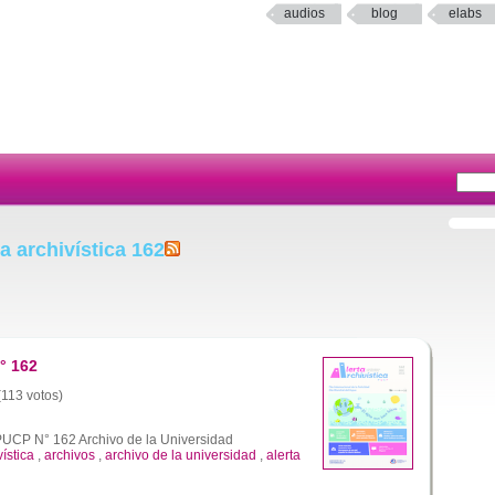
audios
blog
elabs
a archivística 162
° 162
(113 votos)
 PUCP N° 162 Archivo de la Universidad
vística
,
archivos
,
archivo de la universidad
,
alerta