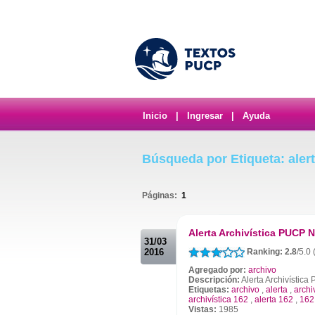
Inicio
|
Ingresar
|
Ayuda
Búsqueda por Etiqueta: alert
Páginas:
1
.
Alerta Archivística PUCP N
31/03
2016
Ranking: 2.8
/5.0 
Agregado por:
archivo
Descripción:
Alerta Archivística
Etiquetas:
archivo
,
alerta
,
archi
archivística 162
,
alerta 162
,
162
Vistas:
1985