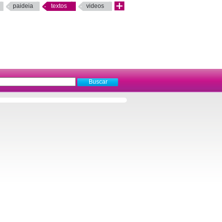
paideia
textos
videos