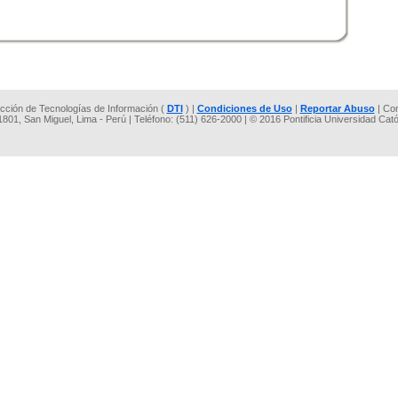
rección de Tecnologías de Información (
DTI
) |
Condiciones de Uso
|
Reportar Abuso
| Co
 1801, San Miguel, Lima - Perú | Teléfono: (511) 626-2000 | © 2016 Pontificia Universidad Cat