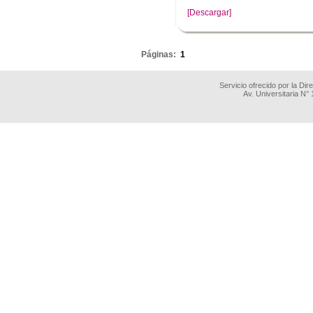
[Descargar]
.
Páginas:
1
Servicio ofrecido por la Di
Av. Universitaria N°