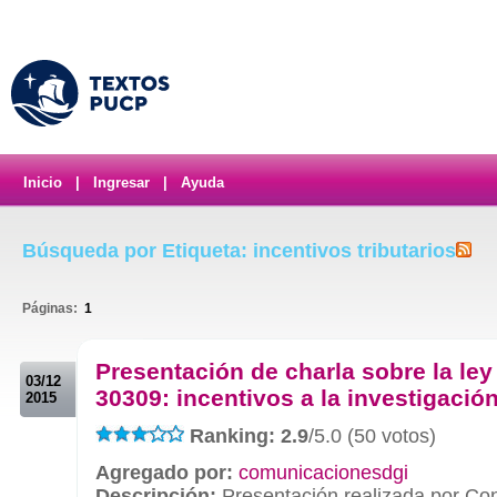
Inicio
|
Ingresar
|
Ayuda
Búsqueda por Etiqueta: incentivos tributarios
Páginas:
1
.
Presentación de charla sobre la ley
03/12
30309: incentivos a la investigació
2015
Ranking: 2.9
/5.0 (50 votos)
Agregado por:
comunicacionesdgi
Descripción:
Presentación realizada por Co