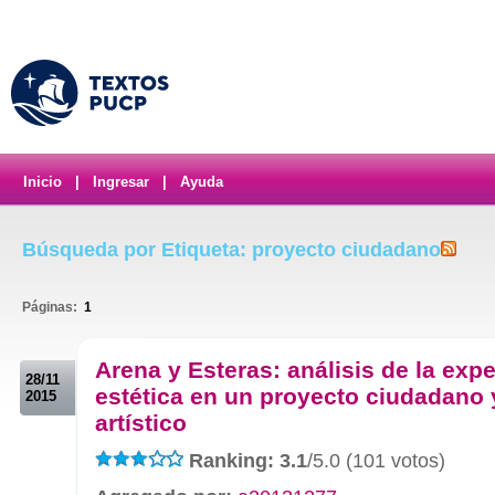
Inicio
|
Ingresar
|
Ayuda
Búsqueda por Etiqueta: proyecto ciudadano
Páginas:
1
.
Arena y Esteras: análisis de la exp
28/11
estética en un proyecto ciudadano 
2015
artístico
Ranking: 3.1
/5.0 (101 votos)