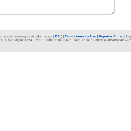
rección de Tecnologías de Información (
DTI
) |
Condiciones de Uso
|
Reportar Abuso
| Co
 1801, San Miguel, Lima - Perú | Teléfono: (511) 626-2000 | © 2016 Pontificia Universidad Cat