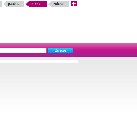
paideia
textos
videos