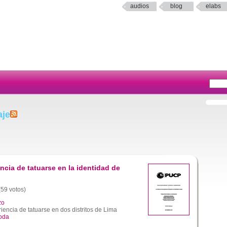
audios
blog
elabs
aje
encia de tatuarse en la identidad de
(59 votos)
zo
riencia de tatuarse en dos distritos de Lima
oda