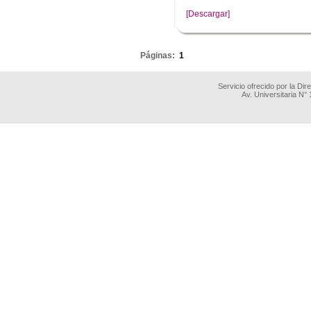
[Descargar]
.
Páginas:
1
Servicio ofrecido por la Di
Av. Universitaria N°