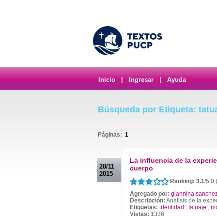
Inicio
|
Ingresar
|
Ayuda
Búsqueda por Etiqueta: tatu
Páginas:
1
.
La influencia de la experi
28/11
cuerpo
2015
Ranking: 3.1
/5.0 
Agregado por:
giannina.sanche
Descripción:
Análisis de la expe
Etiquetas:
identidad
,
tatuaje
,
m
Vistas:
1336