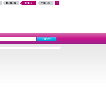
paideia
textos
videos