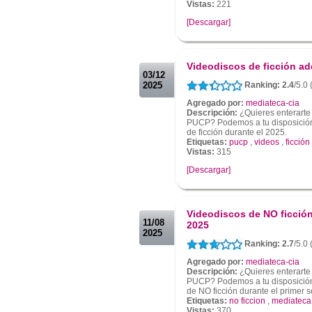
Vistas:
221
[Descargar]
.
.
Videodiscos de ficción ad
03/12
2025
Ranking: 2.4
/5.0 
Agregado por:
mediateca-cia
Descripción:
¿Quieres enterarte
PUCP? Podemos a tu disposición 
de ficción durante el 2025.
Etiquetas:
pucp
,
videos
,
ficción
Vistas:
315
[Descargar]
.
.
Videodiscos de NO ficción
11/08
2025
2025
Ranking: 2.7
/5.0 
Agregado por:
mediateca-cia
Descripción:
¿Quieres enterarte
PUCP? Podemos a tu disposición 
de NO ficción durante el primer 
Etiquetas:
no ficcion
,
mediateca
Vistas:
370