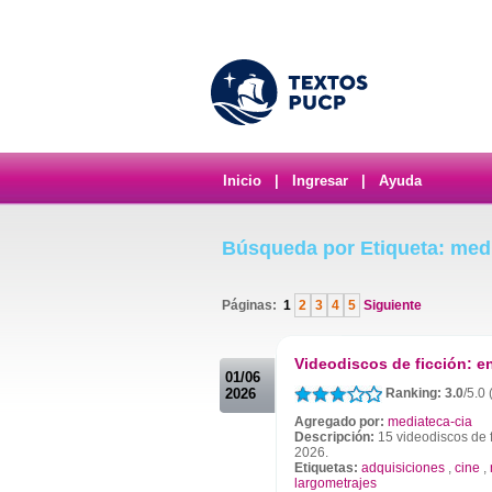
Inicio
|
Ingresar
|
Ayuda
Búsqueda por Etiqueta: med
Páginas:
1
2
3
4
5
Siguiente
.
Videodiscos de ficción: 
01/06
2026
Ranking: 3.0
/5.0 
Agregado por:
mediateca-cia
Descripción:
15 videodiscos de f
2026.
Etiquetas:
adquisiciones
,
cine
,
largometrajes