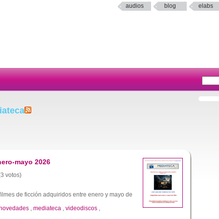
audios
blog
elabs
iateca
enero-mayo 2026
(3 votos)
ilmes de ficción adquiridos entre enero y mayo de
novedades
,
mediateca
,
videodiscos
,