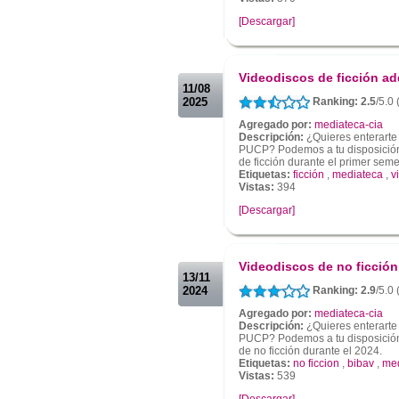
[Descargar]
.
.
Videodiscos de ficción ad
11/08
2025
Ranking: 2.5
/5.0 
Agregado por:
mediateca-cia
Descripción:
¿Quieres enterarte
PUCP? Podemos a tu disposición 
de ficción durante el primer sem
Etiquetas:
ficción
,
mediateca
,
v
Vistas:
394
[Descargar]
.
.
Videodiscos de no ficción
13/11
2024
Ranking: 2.9
/5.0 
Agregado por:
mediateca-cia
Descripción:
¿Quieres enterarte
PUCP? Podemos a tu disposición 
de no ficción durante el 2024.
Etiquetas:
no ficcion
,
bibav
,
med
Vistas:
539
[Descargar]