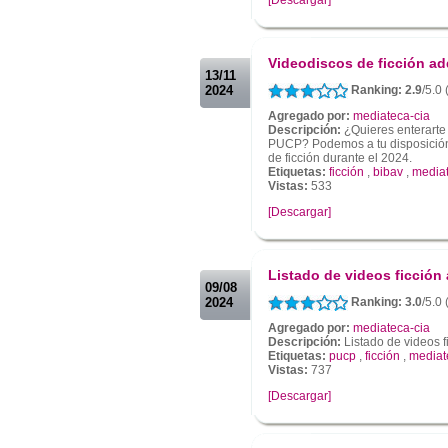
.
.
Videodiscos de ficción ad
13/11
2024
Ranking: 2.9
/5.0 
Agregado por:
mediateca-cia
Descripción:
¿Quieres enterarte
PUCP? Podemos a tu disposición 
de ficción durante el 2024.
Etiquetas:
ficción
,
bibav
,
media
Vistas:
533
[Descargar]
.
.
Listado de videos ficción
09/08
2024
Ranking: 3.0
/5.0 
Agregado por:
mediateca-cia
Descripción:
Listado de videos f
Etiquetas:
pucp
,
ficción
,
mediat
Vistas:
737
[Descargar]
.
.