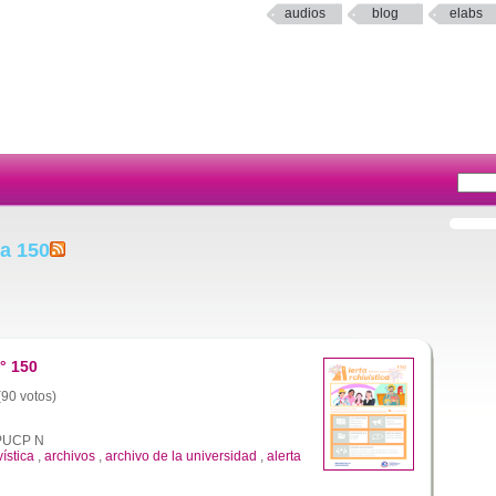
audios
blog
elabs
ta 150
° 150
(90 votos)
a PUCP N
vística
,
archivos
,
archivo de la universidad
,
alerta