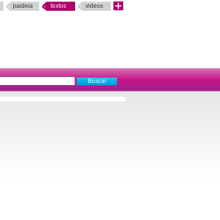
paideia
textos
videos