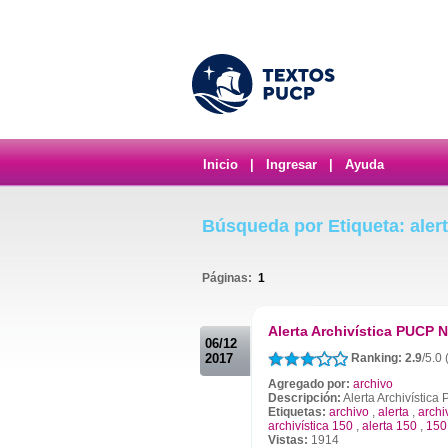
Inicio
|
Ingresar
|
Ayuda
Búsqueda por Etiqueta: aler
Páginas:
1
.
Alerta Archivística PUCP N
06/12
2017
Ranking: 2.9
/5.0 
Agregado por:
archivo
Descripción:
Alerta Archivístic
Etiquetas:
archivo
,
alerta
,
archi
archivística 150
,
alerta 150
,
150
Vistas:
1914