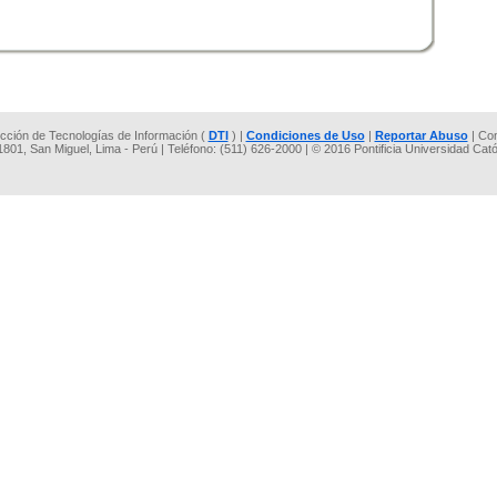
rección de Tecnologías de Información (
DTI
) |
Condiciones de Uso
|
Reportar Abuso
| Co
 1801, San Miguel, Lima - Perú | Teléfono: (511) 626-2000 | © 2016 Pontificia Universidad Cat