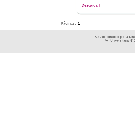
[Descargar]
.
Páginas:
1
Servicio ofrecido por la Di
Av. Universitaria N°