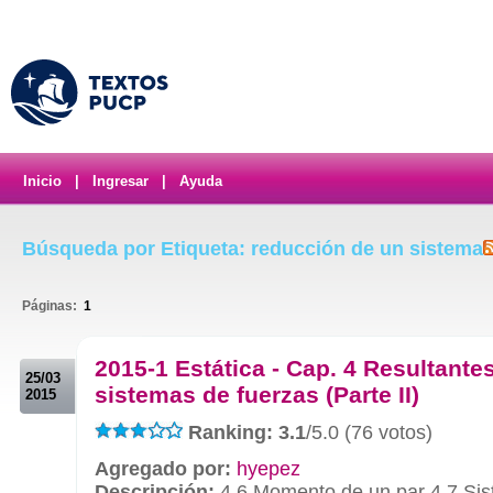
Inicio
|
Ingresar
|
Ayuda
Búsqueda por Etiqueta: reducción de un sistema
Páginas:
1
.
2015-1 Estática - Cap. 4 Resultante
25/03
sistemas de fuerzas (Parte II)
2015
Ranking: 3.1
/5.0 (76 votos)
Agregado por:
hyepez
Descripción:
4.6 Momento de un par 4.7 Sis